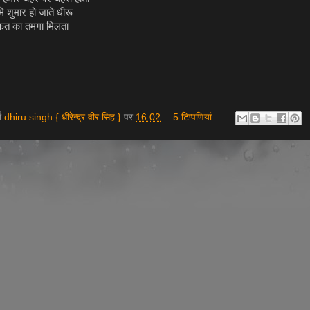
े शुमार हो जाते धीरू
राफत का तमगा मिलता
ता
dhiru singh { धीरेन्द्र वीर सिंह }
पर
16:02
5 टिप्‍पणियां: