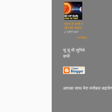
सूरज से आती है
ओम की आवाज़
2 महीने पहले
सभी दिखाएं
चूं चूं भी सुनिये
कभी
आपका साथ मेरा मनोबल बढायेग