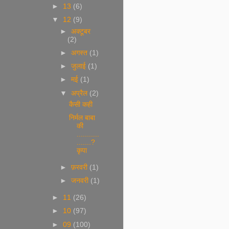
►
13
(6)
▼
12
(9)
►
अक्टूबर
(2)
►
अगस्त
(1)
►
जुलाई
(1)
►
मई
(1)
▼
अप्रैल
(2)
कैसी कही
निर्मल बाबा
की
...........
.......?
कृपा
►
फ़रवरी
(1)
►
जनवरी
(1)
►
11
(26)
►
10
(97)
►
09
(100)