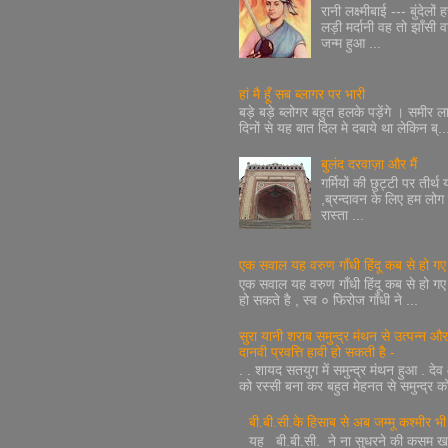
रानी लक्ष्मीबाई --- बुंदेलो
लड़ी मर्दानी वह तो झाँसी
जन्म हुआ ...
हां मै हूँ सब ब्लागर पर भारी
बड़े बड़े ब्लोगर बहुत हलके पड़ेंगे । समीर 
दिनों से यह बात दिल मे दबाये था लेकिन ब्..
बुलंद दरवाज़ा और मैं
गर्मियों की छुट्टी पर तीर्थ
,ब्रन्दावन के लिए हम लोग 
रास्ता ...
एक सवाल यह वरुण गाँधी हिंदू कब से हो गए
एक सवाल यह वरुण गाँधी हिंदू कब से हो गए ?
हो सकते है , स्व ० फिरोज गाँधी ने ...
सुरा यानी शराब समुन्द्र मंथन से उत्पन्न और द
दानवी प्रवत्ति हावी हो सकती है -
. . शायद सतयुग में समुन्द्र मंथन हुआ . द
को रस्सी बना कर बहुत मेहनत से समुन्द्र को
बी.बी.सी.के हिसाब से अब जम्मू कश्मीर भी 
यह बी.बी.सी. ने ना सुधरने की कसम खा 