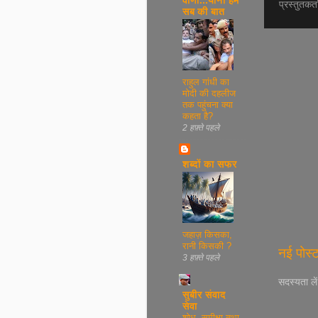
वाणी...यानी हम
प्रस्तुतकर्
सब की बात
राहुल गांधी का
मोदी की दहलीज
तक पहुंचना क्या
कहता है?
2 हफ़्ते पहले
शब्दों का सफर
जहाज़ किसका,
रानी किसकी ?
नई पोस्
3 हफ़्ते पहले
सदस्यता ले
सुबीर संवाद
सेवा
शोध, समीक्षा तथा