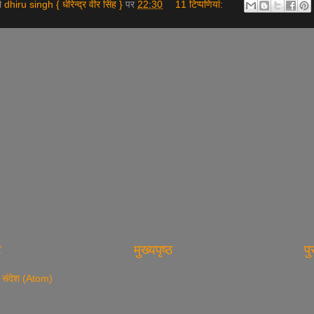
ता
dhiru singh { धीरेन्द्र वीर सिंह }
पर
22:30
11 टिप्‍पणियां:
ट
मुख्यपृष्ठ
पु
ं
संदेश (Atom)