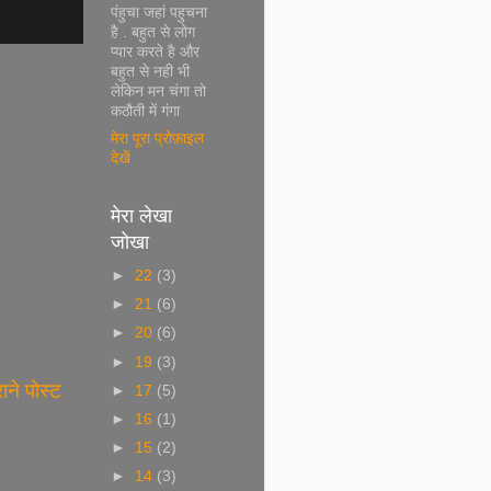
पंहुचा जहां पहुचना
है . बहुत से लोग
प्यार करते है और
बहुत से नही भी
लेकिन मन चंगा तो
कठौती में गंगा
मेरा पूरा प्रोफ़ाइल
देखें
मेरा लेखा
जोखा
►
22
(3)
►
21
(6)
►
20
(6)
►
19
(3)
राने पोस्ट
►
17
(5)
►
16
(1)
►
15
(2)
►
14
(3)