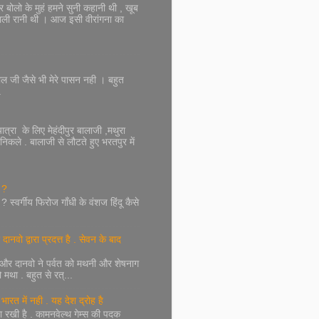
ं हर बोलो के मुहं हमने सुनी कहानी थी , खूब
 वाली रानी थी । आज इसी वीरांगना का
लाल जी जैसे भी मेरे पासन नही । बहुत
.
 यात्रा के लिए मेहंदीपुर बालाजी ,मथुरा
निकले . बालाजी से लौटते हुए भरतपुर में
 ?
 स्वर्गीय फिरोज गाँधी के वंशज हिंदू कैसे
ानवो द्वारा प्रदत्त है . सेवन के बाद
ेव और दानवो ने पर्वत को मथनी और शेषनाग
 मथा . बहुत से रत्...
भारत में नही . यह देश द्रोह है
रखी है . कामनवेल्थ गेम्स की पदक