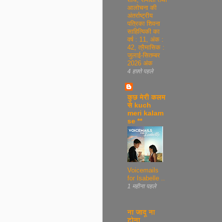
आलोचना की
अंतर्राष्ट्रीय
पत्रिका शिवना
साहित्यिकी का
वर्ष : 11, अंक :
42, त्रैमासिक :
जुलाई-सितम्बर
2026 अंक
4 हफ़्ते पहले
कुछ मेरी कलम
से kuch
meri kalam
se **
Voicemails
for Isabelle ..
1 महीना पहले
ना जादू ना
टोना