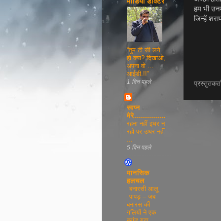
मीडिया डाक्टर
हम भी उनम
जिन्हें श
“तुम टी सी लगे
हो क्या? दिखाओ,
अपना वो …
आईडी.!!”
1 दिन पहले
प्रस्तुतकर्
स्वप्न
मेरे................
रहना नहीं इधर न
रहो पर उधर नहीं
...
5 दिन पहले
मानसिक
हलचल
बनारसी आलू
पापड़ – जब
बनारस की
गलियों ने एक
ब्रांड गढ़ा