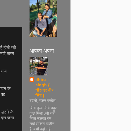
ई होती रही
आपका अपना
कमाई खत्म
्य आज
dhiru
singh {
ञापन के
धीरेन्द्र वीर
े वह
सिंह }
बरेली, उत्तर प्रदेश
बिना कुछ किये बहुत
 लूटने के
कुछ मिला ,जो नही
ा इस जन्म
मिला उसका गम
.
नही लेकिन यकीन
है अभी वहां नही