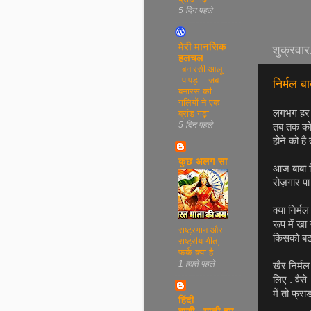
5 दिन पहले
शुक्रवार
मेरी मानसिक
हलचल
बनारसी आलू
पापड़ – जब
निर्मल बा
बनारस की
गलियों ने एक
लगभग हर ट
ब्रांड गढ़ा
5 दिन पहले
तब तक कोई
होने को ह
कुछ अलग सा
आज बाबा नि
रोज़गार प
क्या निर्म
रूप में ख
राष्ट्रगान और
किसको बढाव
राष्ट्रीय गीत,
फर्क क्या है
1 हफ़्ते पहले
खैर निर्मल
लिए . वैस
में तो फ्र
हिंदी